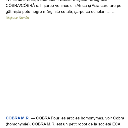
CÓBRA/CÓBRĂ s. f. şarpe veninos din Africa şi Asia care are pe
gât nişte pete negre mărginite cu alb; şarpe cu ochelari;… …
Dicționar Român
COBRA M.R.
— COBRA Pour les articles homonymes, voir Cobra
(homonymie). COBRA M.R. est un petit robot de la société ECA