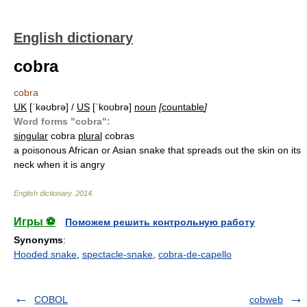
English dictionary
cobra
cobra
UK
[ˈkəʊbrə] /
US
[ˈkoʊbrə]
noun
[
countable
]
Word forms "cobra":
singular
cobra
plural
cobras
a poisonous African or Asian snake that spreads out the skin on its
neck when it is angry
English dictionary
.
2014
.
Игры ⚽
Поможем решить контрольную работу
Synonyms
:
Hooded snake
,
spectacle-snake
,
cobra-de-capello
COBOL
cobweb