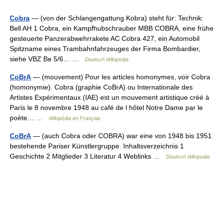
Cobra
— (von der Schlangengattung Kobra) steht für: Technik:
Bell AH 1 Cobra, ein Kampfhubschrauber MBB COBRA, eine frühe
gesteuerte Panzerabwehrrakete AC Cobra 427, ein Automobil
Spitzname eines Trambahnfahrzeuges der Firma Bombardier,
siehe VBZ Be 5/6… …
Deutsch Wikipedia
CoBrA
— (mouvement) Pour les articles homonymes, voir Cobra
(homonymie). Cobra (graphie CoBrA) ou Internationale des
Artistes Expérimentaux (IAE) est un mouvement artistique créé à
Paris le 8 novembre 1948 au café de l hôtel Notre Dame par le
poète… …
Wikipédia en Français
CoBrA
— (auch Cobra oder COBRA) war eine von 1948 bis 1951
bestehende Pariser Künstlergruppe. Inhaltsverzeichnis 1
Geschichte 2 Mitglieder 3 Literatur 4 Weblinks …
Deutsch Wikipedia