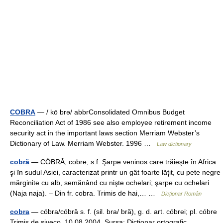
COBRA
— / kō brə/ abbrConsolidated Omnibus Budget
Reconciliation Act of 1986 see also employee retirement income
security act in the important laws section Merriam Webster’s
Dictionary of Law. Merriam Webster. 1996 …
Law dictionary
cobră
— CÓBRĂ, cobre, s.f. Şarpe veninos care trăieşte în Africa
şi în sudul Asiei, caracterizat printr un gât foarte lăţit, cu pete negre
mărginite cu alb, semănând cu nişte ochelari; şarpe cu ochelari
(Naja naja). – Din fr. cobra. Trimis de hai,… …
Dicționar Român
cobra
— cóbra/cóbră s. f. (sil. bra/ bră), g. d. art. cóbrei; pl. cóbre
Trimis de siveco, 10.08.2004. Sursa: Dicţionar ortografic