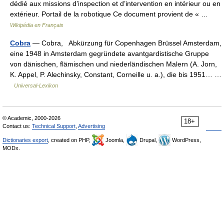
dédié aux missions d’inspection et d’intervention en intérieur ou en
extérieur. Portail de la robotique Ce document provient de « …
Wikipédia en Français
Cobra
— Cobra, Abkürzung für Copenhagen Brüssel Amsterdam,
eine 1948 in Amsterdam gegründete avantgardistische Gruppe
von dänischen, flämischen und niederländischen Malern (A. Jorn,
K. Appel, P. Alechinsky, Constant, Corneille u. a.), die bis 1951… …
Universal-Lexikon
© Academic, 2000-2026
18+
Contact us:
Technical Support
,
Advertising
Dictionaries export
, created on PHP,
Joomla,
Drupal,
WordPress,
MODx.